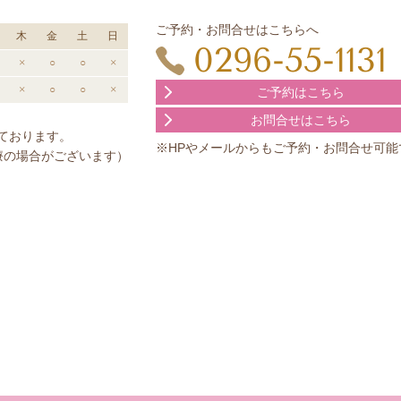
ご予約・お問合せはこちらへ
木
金
土
日
0296-55-1131
×
○
○
×
×
○
○
×
ご予約はこちら
お問合せはこちら
ております。
※HPやメールからもご予約・お問合せ可能
療の場合がございます）