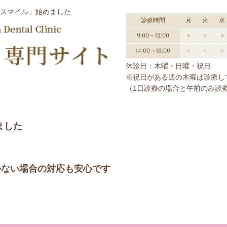
スマイル」始めました
診療時間
月
火
水
9:00～12:00
○
○
○
14:00～18:00
○
○
○
休診日：木曜・日曜・祝日
※祝日がある週の木曜は診療し
（1日診療の場合と午前のみ診
ました
かない場合の対応も安心です