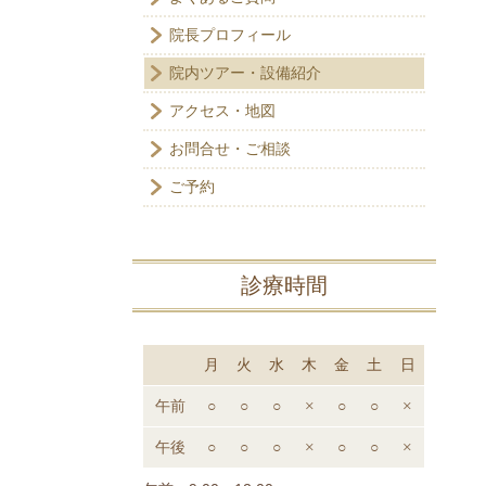
院長プロフィール
院内ツアー・設備紹介
アクセス・地図
お問合せ・ご相談
ご予約
診療時間
月
火
水
木
金
土
日
午前
○
○
○
×
○
○
×
午後
○
○
○
×
○
○
×