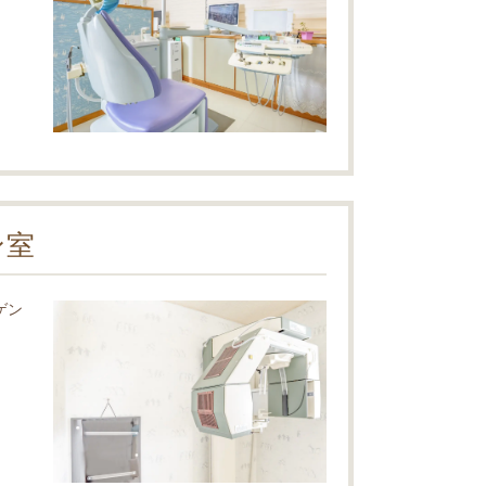
ン室
ゲン