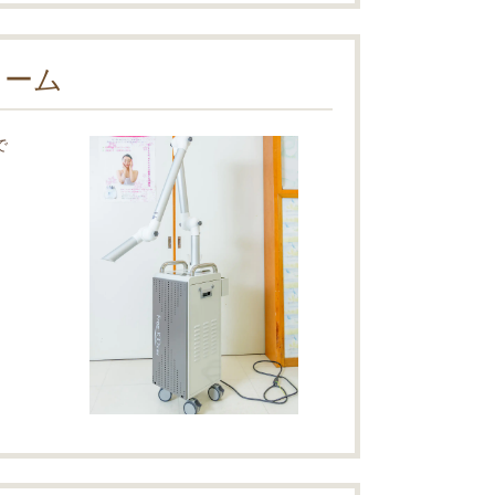
ューム
で